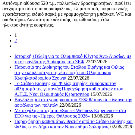
Αυτόνομη αίθουσα 520 τ.μ. πολλαπλών δραστηριοτήτων. Διαθέτει
ανεξάρτητο σύστημα πυρασφάλειας, κλιματισμού, μικροφωνικής
εγκατάστασης, ειδικό παρκέ με γραμμογράφηση μπάσκετ, WC και
αποδυτήρια. Δυνατότητα επέκτασης της αίθουσας μέσω
ηλεκτροκίνητης κουρτίνας.
1
2
Ιστορική εξέλιξη για το Ολυμπιακό Κέντρο Άνω Λιοσίων με
τη σφραγίδα της Διοίκησης του ΣΕΦ
22/07/2026
Παρουσία της Διοίκησης του Σταδίου Ειρήνης και Φιλίας
στην εκδήλωση για τη νέα εποχή του Ολυμπιακού
Κωπηλατοδρομίου Σχοινιά
22/07/2026
Το Στάδιο Ειρήνης και Φιλίας στηρίζει έμπρακτα τον
αθλητισμό της γειτονιάς Παραχώρηση καθισμάτων στον
Α.Π.Σ. Νέοι Ολυμπιακός Κερατσινίου
15/07/2026
Βανδαλισμοί στα γεφυράκια του ΣΕΦ θέτουν σε κίνδυνο την
ασφάλεια των πολιτών
22/06/2026
Με μεγάλη επιτυχία το «Sunset Wellness Experience» στο
ΣΕΦ για τις «Ημέρες Θάλασσας 2026»
13/06/2026
Παραχώρηση καθισμάτων θεατών από το Στάδιο Ειρήνης και
Φιλίας στον Δήμο και τον Ναύσταθμο Σαλαμίνας
02/06/2026