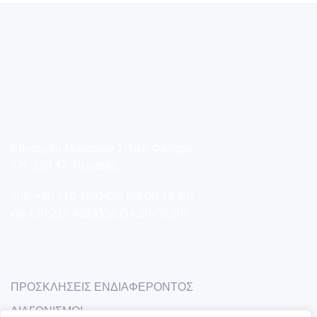
Εθνάρχου Μακαρίου 1, Νέο Φάληρο
T.K. 185 47, Πειραιάς
Τηλ: +30 210 4893435 (08.00-14.30)
και +30 210 4893352 (14.30-08.00)
ΠΡΟΣΚΛΗΣΕΙΣ ΕΝΔΙΑΦΕΡΟΝΤΟΣ
ΔΙΑΓΩΝΙΣΜΟΙ